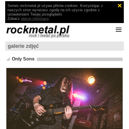
Serwis rockmetal.pl używa plików cookies. Korzystając z
naszych stron wyrażasz zgodę na ich użycie zgodnie z
ustawieniami Twojej przeglądarki.
Zobacz
więcej informacji
.
galerie zdjęć
Only Sons