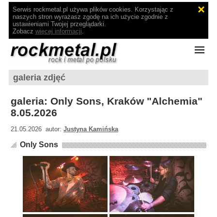
Serwis rockmetal.pl używa plików cookies. Korzystając z
naszych stron wyrażasz zgodę na ich użycie zgodnie z
ustawieniami Twojej przeglądarki.
Zobacz
więcej informacji
.
galeria zdjęć
galeria: Only Sons, Kraków "Alchemia"
8.05.2026
21.05.2026 autor:
Justyna Kamińska
Only Sons