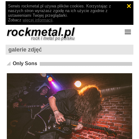
Serwis rockmetal.pl używa plików cookies. Korzystając z
naszych stron wyrażasz zgodę na ich użycie zgodnie z
ustawieniami Twojej przeglądarki.
Zobacz
więcej informacji
.
galerie zdjęć
Only Sons