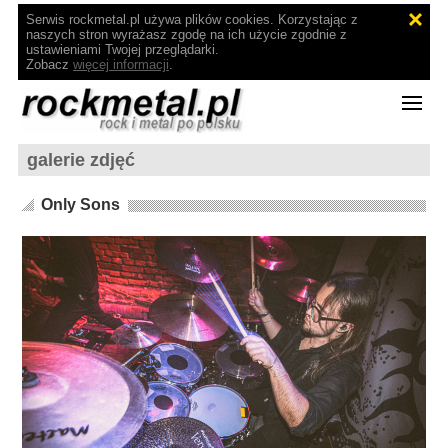
Serwis rockmetal.pl używa plików cookies. Korzystając z
naszych stron wyrażasz zgodę na ich użycie zgodnie z
ustawieniami Twojej przeglądarki.
Zobacz
więcej informacji
.
galerie zdjęć
Only Sons