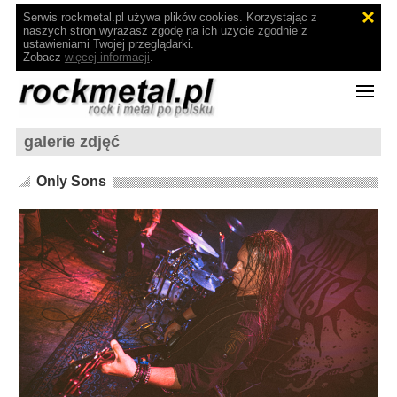
Serwis rockmetal.pl używa plików cookies. Korzystając z
naszych stron wyrażasz zgodę na ich użycie zgodnie z
ustawieniami Twojej przeglądarki.
Zobacz
więcej informacji
.
galerie zdjęć
Only Sons