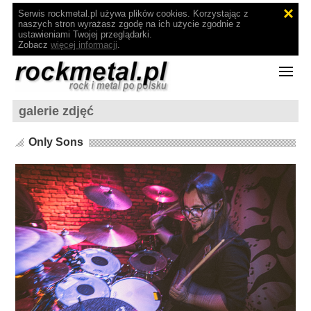
Serwis rockmetal.pl używa plików cookies. Korzystając z
naszych stron wyrażasz zgodę na ich użycie zgodnie z
ustawieniami Twojej przeglądarki.
Zobacz
więcej informacji
.
galerie zdjęć
Only Sons