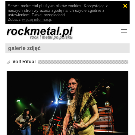
Serwis rockmetal.pl używa plików cookies. Korzystając z
naszych stron wyrażasz zgodę na ich użycie zgodnie z
ustawieniami Twojej przeglądarki.
Zobacz
więcej informacji
.
galerie zdjęć
Volt Ritual