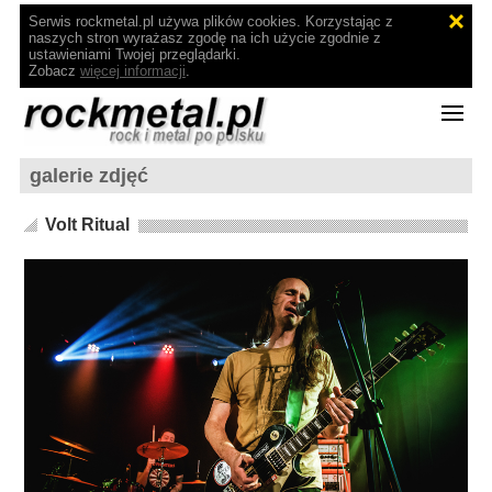
Serwis rockmetal.pl używa plików cookies. Korzystając z
naszych stron wyrażasz zgodę na ich użycie zgodnie z
ustawieniami Twojej przeglądarki.
Zobacz
więcej informacji
.
galerie zdjęć
Volt Ritual