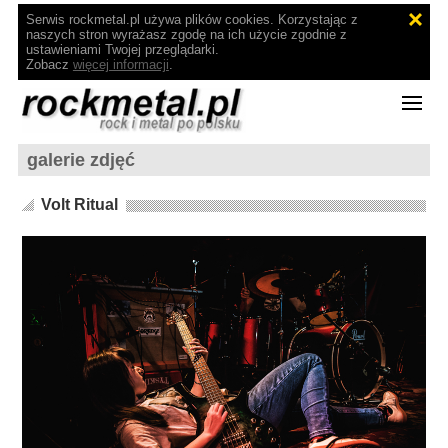
Serwis rockmetal.pl używa plików cookies. Korzystając z
naszych stron wyrażasz zgodę na ich użycie zgodnie z
ustawieniami Twojej przeglądarki.
Zobacz
więcej informacji
.
galerie zdjęć
Volt Ritual