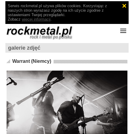
Serwis rockmetal.pl używa plików cookies. Korzystając z
naszych stron wyrażasz zgodę na ich użycie zgodnie z
ustawieniami Twojej przeglądarki.
Zobacz
więcej informacji
.
galerie zdjęć
Warrant (Niemcy)