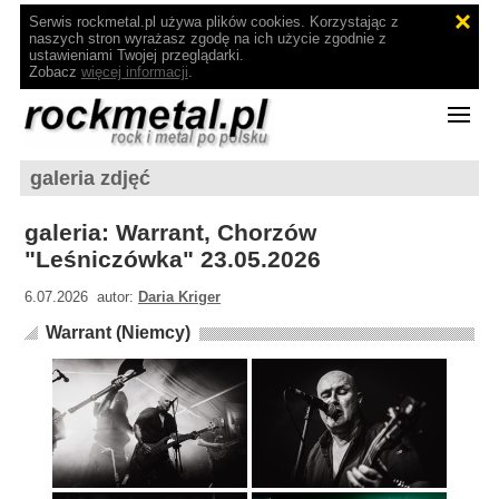
Serwis rockmetal.pl używa plików cookies. Korzystając z
naszych stron wyrażasz zgodę na ich użycie zgodnie z
ustawieniami Twojej przeglądarki.
Zobacz
więcej informacji
.
galeria zdjęć
galeria: Warrant, Chorzów
"Leśniczówka" 23.05.2026
6.07.2026 autor:
Daria Kriger
Warrant (Niemcy)