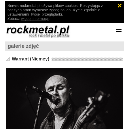
Serwis rockmetal.pl używa plików cookies. Korzystając z
naszych stron wyrażasz zgodę na ich użycie zgodnie z
ustawieniami Twojej przeglądarki.
Zobacz
więcej informacji
.
galerie zdjęć
Warrant (Niemcy)