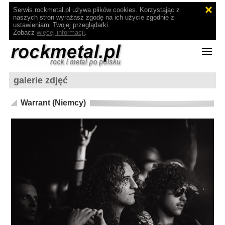
Serwis rockmetal.pl używa plików cookies. Korzystając z
naszych stron wyrażasz zgodę na ich użycie zgodnie z
ustawieniami Twojej przeglądarki.
Zobacz
więcej informacji
.
galerie zdjęć
Warrant (Niemcy)