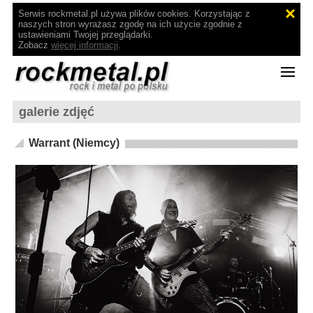
Serwis rockmetal.pl używa plików cookies. Korzystając z
naszych stron wyrażasz zgodę na ich użycie zgodnie z
ustawieniami Twojej przeglądarki.
Zobacz
więcej informacji
.
galerie zdjęć
Warrant (Niemcy)