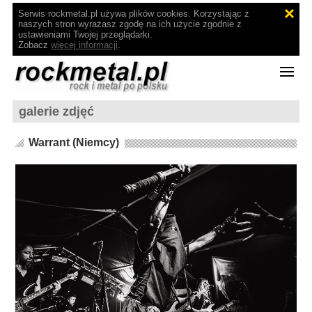
Serwis rockmetal.pl używa plików cookies. Korzystając z
naszych stron wyrażasz zgodę na ich użycie zgodnie z
ustawieniami Twojej przeglądarki.
Zobacz
więcej informacji
.
galerie zdjęć
Warrant (Niemcy)