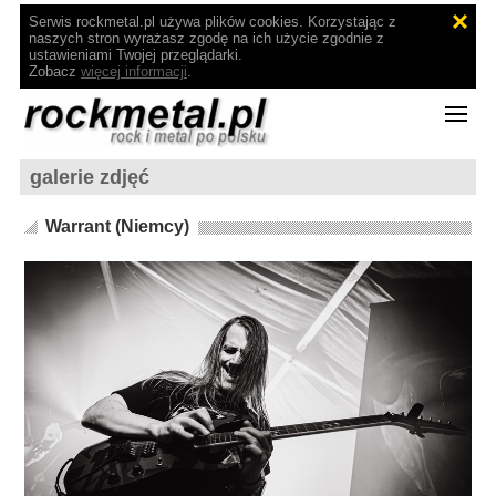
Serwis rockmetal.pl używa plików cookies. Korzystając z
naszych stron wyrażasz zgodę na ich użycie zgodnie z
ustawieniami Twojej przeglądarki.
Zobacz
więcej informacji
.
galerie zdjęć
Warrant (Niemcy)