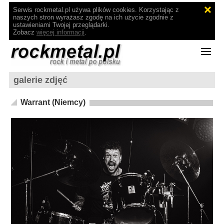
Serwis rockmetal.pl używa plików cookies. Korzystając z
naszych stron wyrażasz zgodę na ich użycie zgodnie z
ustawieniami Twojej przeglądarki.
Zobacz
więcej informacji
.
galerie zdjęć
Warrant (Niemcy)