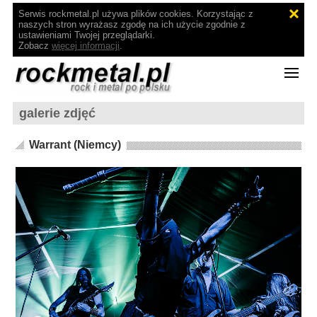
Serwis rockmetal.pl używa plików cookies. Korzystając z
naszych stron wyrażasz zgodę na ich użycie zgodnie z
ustawieniami Twojej przeglądarki.
Zobacz
więcej informacji
.
galerie zdjęć
Warrant (Niemcy)