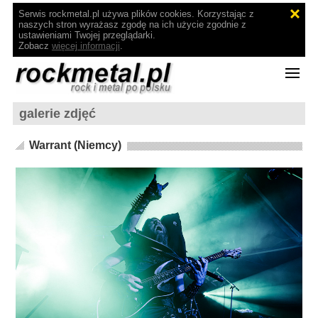
Serwis rockmetal.pl używa plików cookies. Korzystając z
naszych stron wyrażasz zgodę na ich użycie zgodnie z
ustawieniami Twojej przeglądarki.
Zobacz
więcej informacji
.
galerie zdjęć
Warrant (Niemcy)