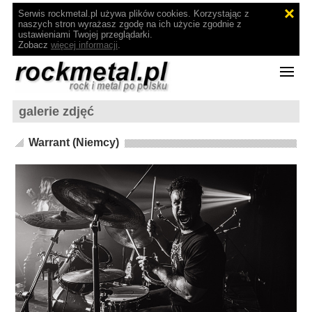
Serwis rockmetal.pl używa plików cookies. Korzystając z
naszych stron wyrażasz zgodę na ich użycie zgodnie z
ustawieniami Twojej przeglądarki.
Zobacz
więcej informacji
.
galerie zdjęć
Warrant (Niemcy)