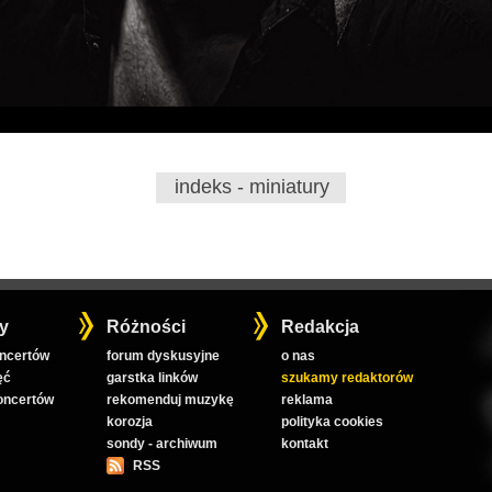
indeks - miniatury
y
Różności
Redakcja
oncertów
forum dyskusyjne
o nas
ęć
garstka linków
szukamy redaktorów
koncertów
rekomenduj muzykę
reklama
korozja
polityka cookies
sondy - archiwum
kontakt
RSS