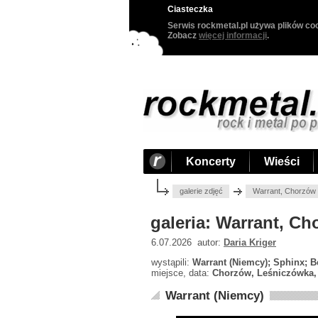
Ciasteczka
Serwis rockmetal.pl używa plików coo
Zobacz
więcej informacji
.
Koncerty
Wieści
galerie zdjęć
Warrant, Chorzów 
galeria: Warrant, C
6.07.2026 autor:
Daria Kriger
wystąpili:
Warrant (Niemcy); Sphinx; Be
miejsce, data:
Chorzów, Leśniczówka, 
Warrant (Niemcy)