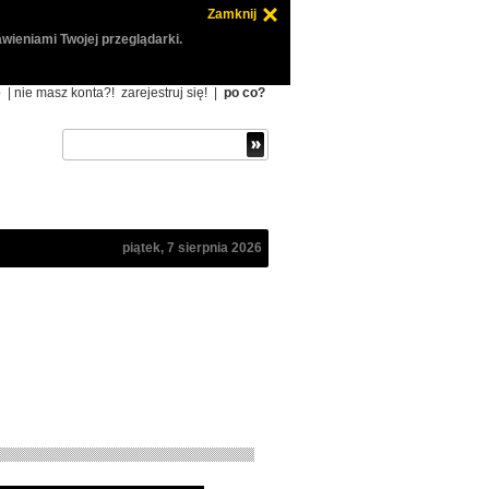
Zamknij
wieniami Twojej przeglądarki.
ę
| nie masz konta?!
zarejestruj się!
|
po co?
piątek, 7 sierpnia 2026