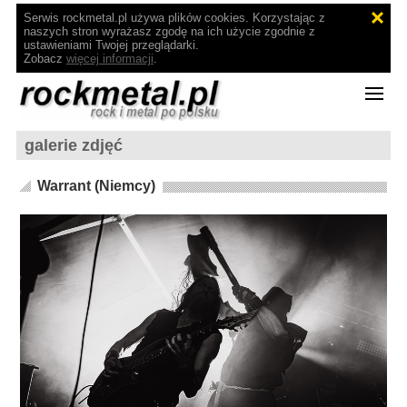
Serwis rockmetal.pl używa plików cookies. Korzystając z
naszych stron wyrażasz zgodę na ich użycie zgodnie z
ustawieniami Twojej przeglądarki.
Zobacz
więcej informacji
.
galerie zdjęć
Warrant (Niemcy)