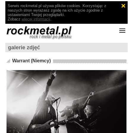
Serwis rockmetal.pl używa plików cookies. Korzystając z
naszych stron wyrażasz zgodę na ich użycie zgodnie z
ustawieniami Twojej przeglądarki.
Zobacz
więcej informacji
.
galerie zdjęć
Warrant (Niemcy)