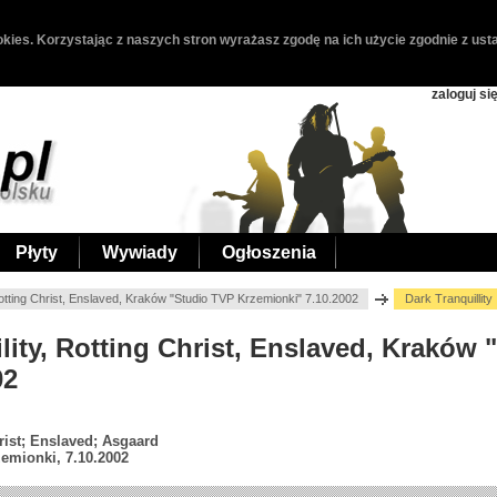
kies. Korzystając z naszych stron wyrażasz zgodę na ich użycie zgodnie z usta
zaloguj si
Płyty
Wywiady
Ogłoszenia
Rotting Christ, Enslaved, Kraków "Studio TVP Krzemionki" 7.10.2002
Dark Tranquillity
ility, Rotting Christ, Enslaved, Kraków
02
hrist; Enslaved; Asgaard
emionki, 7.10.2002