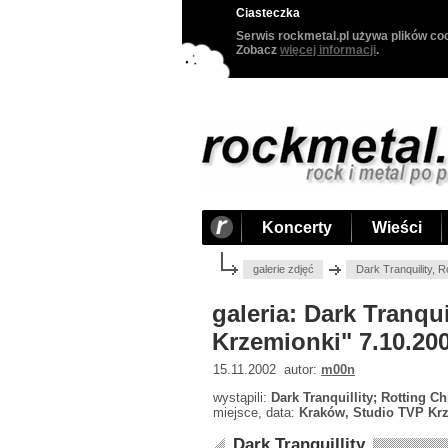
Ciasteczka
Serwis rockmetal.pl używa plików coo
Zobacz
więcej informacji
.
Koncerty
Wieści
galerie zdjęć
Dark Tranquility, 
galeria: Dark Tranqu
Krzemionki" 7.10.20
15.11.2002 autor:
m00n
wystąpili:
Dark Tranquillity; Rotting C
miejsce, data:
Kraków, Studio TVP Krz
Dark Tranquillity