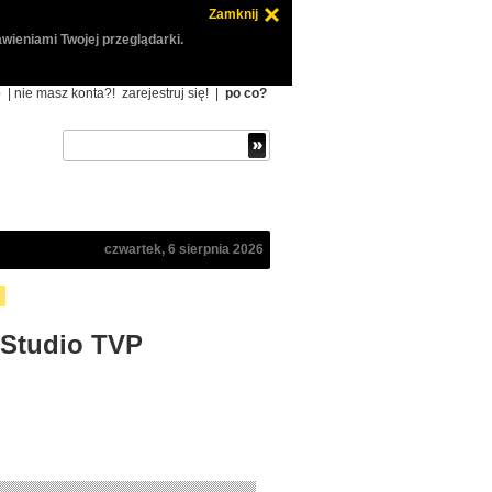
Zamknij
wieniami Twojej przeglądarki.
ę
| nie masz konta?!
zarejestruj się!
|
po co?
czwartek, 6 sierpnia 2026
 "Studio TVP