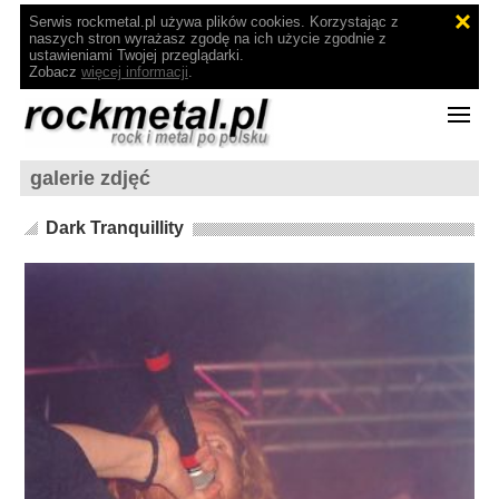
Serwis rockmetal.pl używa plików cookies. Korzystając z
naszych stron wyrażasz zgodę na ich użycie zgodnie z
ustawieniami Twojej przeglądarki.
Zobacz
więcej informacji
.
galerie zdjęć
Dark Tranquillity