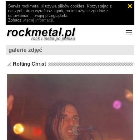
Serwis rockmetal.pl używa plików cookies. Korzystając z
naszych stron wyrażasz zgodę na ich użycie zgodnie z
ustawieniami Twojej przeglądarki.
Zobacz
więcej informacji
.
galerie zdjęć
Rotting Christ