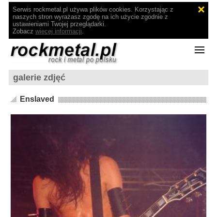
Serwis rockmetal.pl używa plików cookies. Korzystając z
naszych stron wyrażasz zgodę na ich użycie zgodnie z
ustawieniami Twojej przeglądarki.
Zobacz
więcej informacji
.
galerie zdjęć
Enslaved