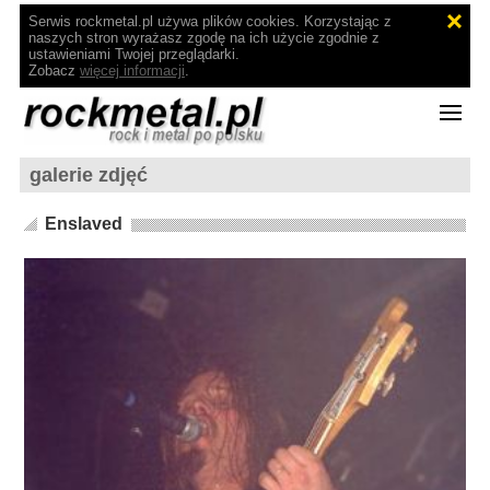
Serwis rockmetal.pl używa plików cookies. Korzystając z
naszych stron wyrażasz zgodę na ich użycie zgodnie z
ustawieniami Twojej przeglądarki.
Zobacz
więcej informacji
.
galerie zdjęć
Enslaved