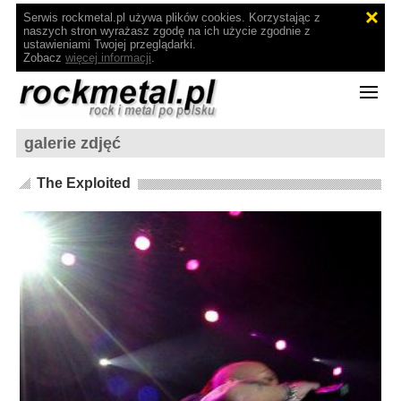
Serwis rockmetal.pl używa plików cookies. Korzystając z
naszych stron wyrażasz zgodę na ich użycie zgodnie z
ustawieniami Twojej przeglądarki.
Zobacz
więcej informacji
.
galerie zdjęć
The Exploited