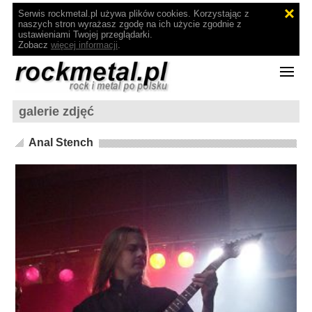
Serwis rockmetal.pl używa plików cookies. Korzystając z
naszych stron wyrażasz zgodę na ich użycie zgodnie z
ustawieniami Twojej przeglądarki.
Zobacz
więcej informacji
.
galerie zdjęć
Anal Stench