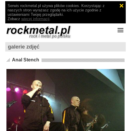
Serwis rockmetal.pl używa plików cookies. Korzystając z
naszych stron wyrażasz zgodę na ich użycie zgodnie z
ustawieniami Twojej przeglądarki.
Zobacz
więcej informacji
.
galerie zdjęć
Anal Stench