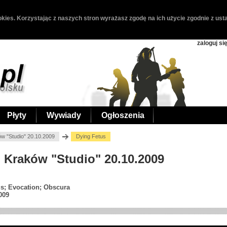
kies. Korzystając z naszych stron wyrażasz zgodę na ich użycie zgodnie z usta
zaloguj si
Płyty
Wywiady
Ogłoszenia
ów "Studio" 20.10.2009
Dying Fetus
, Kraków "Studio" 20.10.2009
us; Evocation; Obscura
009