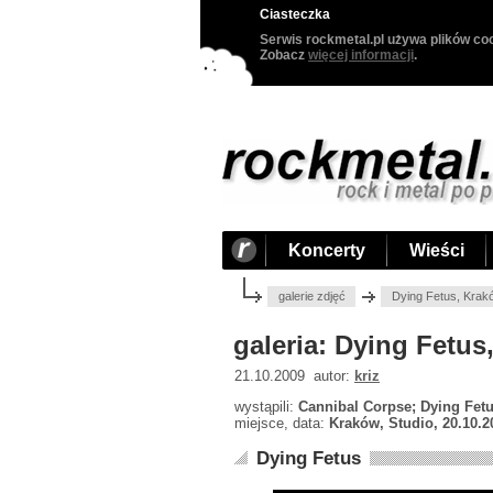
Ciasteczka
Serwis rockmetal.pl używa plików coo
Zobacz
więcej informacji
.
Koncerty
Wieści
galerie zdjęć
Dying Fetus, Krak
galeria: Dying Fetus
21.10.2009 autor:
kriz
wystąpili:
Cannibal Corpse; Dying Fet
miejsce, data:
Kraków, Studio, 20.10.2
Dying Fetus