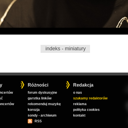
indeks - miniatury
y
Różności
Redakcja
oncertów
forum dyskusyjne
o nas
ęć
garstka linków
szukamy redaktorów
koncertów
rekomenduj muzykę
reklama
korozja
polityka cookies
sondy - archiwum
kontakt
RSS