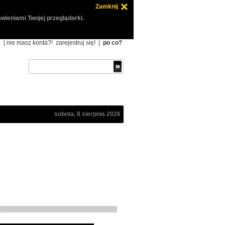
Zamknij
wieniami Twojej przeglądarki.
ę
| nie masz konta?!
zarejestruj się!
|
po co?
sobota, 8 sierpnia 2026