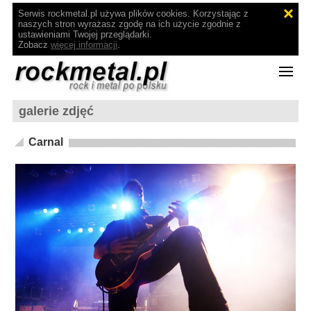
Serwis rockmetal.pl używa plików cookies. Korzystając z
naszych stron wyrażasz zgodę na ich użycie zgodnie z
ustawieniami Twojej przeglądarki.
Zobacz
więcej informacji
.
galerie zdjęć
Carnal