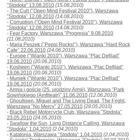
"Stodoła" 13.08.2010
(15.08.2010)
-
The Cult ("Open Mind Festival 2010"), Warszawa
"Stodoła" 12.08.2010
(14.08.2010)
-
Corruption ("Open Mind Festival 2010"), Warszawa
"Stodoła" 12.08.2010
(14.08.2010)
-
Fear Factory, Warszawa "Progresja" 9.08.2010
(11.08.2010)
-
Maria Peszek ("Pepsi Rocks!"), Warszawa "Hard Rock
Cafe" 22.06.2010
(24.06.2010)
-
Europe ("Wianki 2010"), Warszawa "Plac Defilad"
19.06.2010
(20.06.2010)
-
Kosheen ("Wianki 2010"), Warszawa "Plac Defilad"
19.06.2010
(20.06.2010)
-
Muniek ("Wianki 2010"), Warszawa "Plac Defilad"
19.06.2010
(20.06.2010)
-
Armia i goście (25. urodziny Armii), Warszawa "Park
Sowińskiego (Amfiteatr)" 11.06.2010
(12.06.2010)
-
Ghoultown, Miguel and The Living Dead, The Fright,
Warszawa "No Mercy" 27.05.2010
(29.05.2010)
-
Black Rebel Motorcycle Club, Warszawa "Stodoła"
23.05.2010
(24.05.2010)
-
Swallow the Sun, Long Distance Calling, Warszawa
"Stodoła" 1.04.2010
(2.04.2010)
-
Katatonia, Warszawa "Stodoła" 1.04.2010
(2.04.2010)