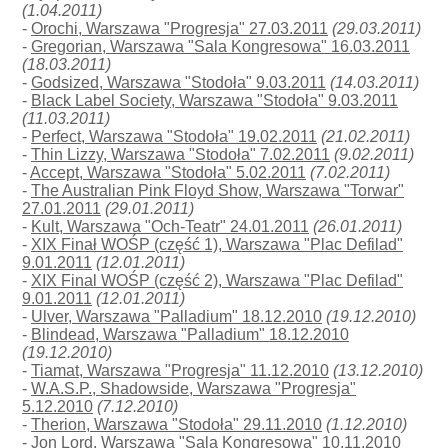
(1.04.2011)
-
Orochi, Warszawa "Progresja" 27.03.2011
(29.03.2011)
-
Gregorian, Warszawa "Sala Kongresowa" 16.03.2011
(18.03.2011)
-
Godsized, Warszawa "Stodoła" 9.03.2011
(14.03.2011)
-
Black Label Society, Warszawa "Stodoła" 9.03.2011
(11.03.2011)
-
Perfect, Warszawa "Stodoła" 19.02.2011
(21.02.2011)
-
Thin Lizzy, Warszawa "Stodoła" 7.02.2011
(9.02.2011)
-
Accept, Warszawa "Stodoła" 5.02.2011
(7.02.2011)
-
The Australian Pink Floyd Show, Warszawa "Torwar"
27.01.2011
(29.01.2011)
-
Kult, Warszawa "Och-Teatr" 24.01.2011
(26.01.2011)
-
XIX Finał WOŚP (część 1), Warszawa "Plac Defilad"
9.01.2011
(12.01.2011)
-
XIX Final WOŚP (część 2), Warszawa "Plac Defilad"
9.01.2011
(12.01.2011)
-
Ulver, Warszawa "Palladium" 18.12.2010
(19.12.2010)
-
Blindead, Warszawa "Palladium" 18.12.2010
(19.12.2010)
-
Tiamat, Warszawa "Progresja" 11.12.2010
(13.12.2010)
-
W.A.S.P., Shadowside, Warszawa "Progresja"
5.12.2010
(7.12.2010)
-
Therion, Warszawa "Stodoła" 29.11.2010
(1.12.2010)
-
Jon Lord, Warszawa "Sala Kongresowa" 10.11.2010