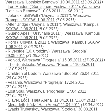
Warszawa "Lotnisko Bemowo" 10.06.2011
(13.06.2011)
-
Iron Maiden ("Sonisphere Festival 2011"), Warszawa
"Lotnisko Bemowo" 10.06.2011
(11.06.2011)
-
Jelonek, StillWell ("Ursynalia 2011"), Warszawa
"Kampus SGGW" 1.06.2011
(7.06.2011)
-
Alter Bridge ("Ursynalia 2011"), Warszawa "Kampus
SGGW" 2.06.2011
(5.06.2011)
-
Guano Apes ("Ursynalia 2011"), Warszawa "Kampus
SGGW" 2.06.2011
(5.06.2011)
-
Korn ("Ursynalia 2011"), Warszawa "Kampus SGGW"
1.06.2011
(2.06.2011)
-
Riverside (10. urodziny), Warszawa "Stodoła"
29.05.2011
(31.05.2011)
-
Voivod, Warszawa "Progresja" 15.05.2011
(17.05.2011)
-
The Beatsteaks, Warszawa "Proxima" 10.05.2011
(12.05.2011)
-
Children of Bodom, Warszawa "Stodoła" 26.04.2011
(28.04.2011)
-
Vesania, Warszawa "Progresja" 17.04.2011
(21.04.2011)
-
Lost Soul, Warszawa "Progresja" 17.04.2011
(21.04.2011)
-
Slayer, Łódź "Hala Arena" 11.04.2011
(13.04.2011)
-
Megadeth, Łódź "Hala Arena" 11.04.2011
(13.04.2011)
-
Lyapis Trubetskoy, Warszawa "Stodoła" 30.03.2011