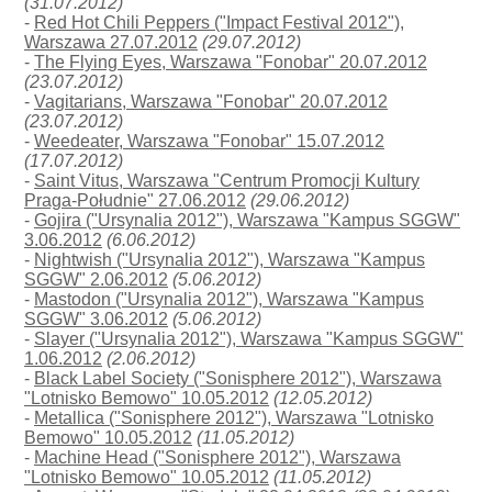
(31.07.2012)
-
Red Hot Chili Peppers ("Impact Festival 2012"),
Warszawa 27.07.2012
(29.07.2012)
-
The Flying Eyes, Warszawa "Fonobar" 20.07.2012
(23.07.2012)
-
Vagitarians, Warszawa "Fonobar" 20.07.2012
(23.07.2012)
-
Weedeater, Warszawa "Fonobar" 15.07.2012
(17.07.2012)
-
Saint Vitus, Warszawa "Centrum Promocji Kultury
Praga-Południe" 27.06.2012
(29.06.2012)
-
Gojira ("Ursynalia 2012"), Warszawa "Kampus SGGW"
3.06.2012
(6.06.2012)
-
Nightwish ("Ursynalia 2012"), Warszawa "Kampus
SGGW" 2.06.2012
(5.06.2012)
-
Mastodon ("Ursynalia 2012"), Warszawa "Kampus
SGGW" 3.06.2012
(5.06.2012)
-
Slayer ("Ursynalia 2012"), Warszawa "Kampus SGGW"
1.06.2012
(2.06.2012)
-
Black Label Society ("Sonisphere 2012"), Warszawa
"Lotnisko Bemowo" 10.05.2012
(12.05.2012)
-
Metallica ("Sonisphere 2012"), Warszawa "Lotnisko
Bemowo" 10.05.2012
(11.05.2012)
-
Machine Head ("Sonisphere 2012"), Warszawa
"Lotnisko Bemowo" 10.05.2012
(11.05.2012)