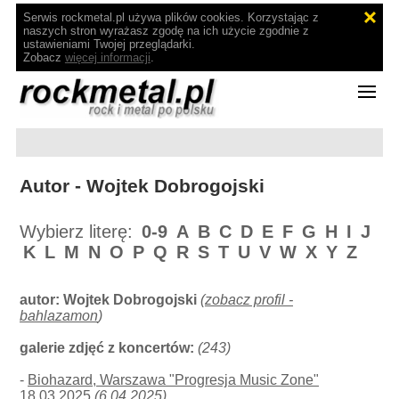
Serwis rockmetal.pl używa plików cookies. Korzystając z
naszych stron wyrażasz zgodę na ich użycie zgodnie z
ustawieniami Twojej przeglądarki.
Zobacz
więcej informacji
.
Autor - Wojtek Dobrogojski
Wybierz literę:
0-9
A
B
C
D
E
F
G
H
I
J
K
L
M
N
O
P
Q
R
S
T
U
V
W
X
Y
Z
autor:
Wojtek Dobrogojski
(
zobacz profil -
bahlazamon
)
galerie zdjęć z koncertów:
(243)
-
Biohazard, Warszawa "Progresja Music Zone"
18.03.2025
(6.04.2025)