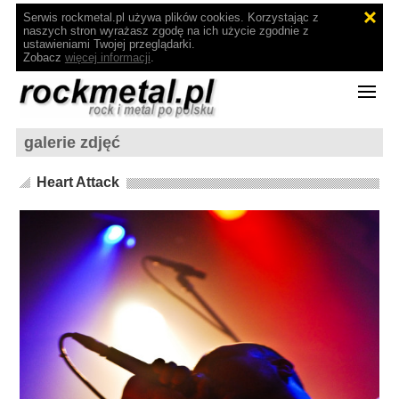
Serwis rockmetal.pl używa plików cookies. Korzystając z
naszych stron wyrażasz zgodę na ich użycie zgodnie z
ustawieniami Twojej przeglądarki.
Zobacz
więcej informacji
.
galerie zdjęć
Heart Attack