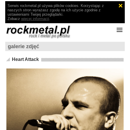
Serwis rockmetal.pl używa plików cookies. Korzystając z
naszych stron wyrażasz zgodę na ich użycie zgodnie z
ustawieniami Twojej przeglądarki.
Zobacz
więcej informacji
.
galerie zdjęć
Heart Attack