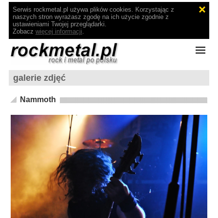
Serwis rockmetal.pl używa plików cookies. Korzystając z
naszych stron wyrażasz zgodę na ich użycie zgodnie z
ustawieniami Twojej przeglądarki.
Zobacz
więcej informacji
.
galerie zdjęć
Nammoth