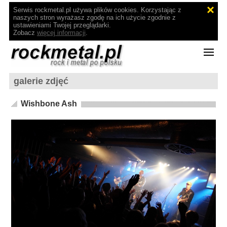
Serwis rockmetal.pl używa plików cookies. Korzystając z
naszych stron wyrażasz zgodę na ich użycie zgodnie z
ustawieniami Twojej przeglądarki.
Zobacz
więcej informacji
.
galerie zdjęć
Wishbone Ash