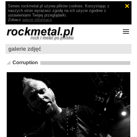
Serwis rockmetal.pl używa plików cookies. Korzystając z
naszych stron wyrażasz zgodę na ich użycie zgodnie z
ustawieniami Twojej przeglądarki.
Zobacz
więcej informacji
.
galerie zdjęć
Corruption