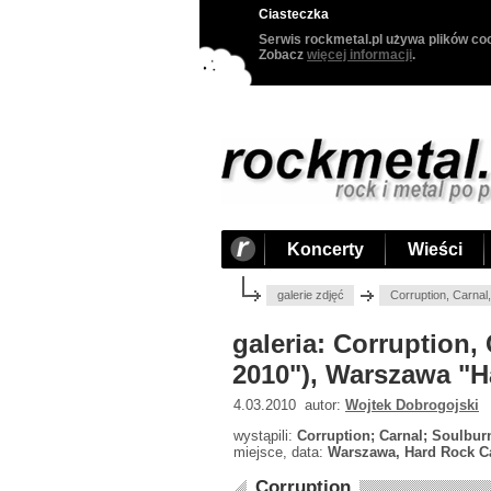
Ciasteczka
Serwis rockmetal.pl używa plików coo
Zobacz
więcej informacji
.
Koncerty
Wieści
galerie zdjęć
Corruption, Carna
galeria: Corruption,
2010"), Warszawa "H
4.03.2010 autor:
Wojtek Dobrogojski
wystąpili:
Corruption; Carnal; Soulbur
miejsce, data:
Warszawa, Hard Rock Ca
Corruption