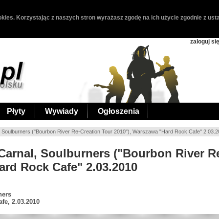
kies. Korzystając z naszych stron wyrażasz zgodę na ich użycie zgodnie z usta
zaloguj si
Płyty
Wywiady
Ogłoszenia
l, Soulburners ("Bourbon River Re-Creation Tour 2010"), Warszawa "Hard Rock Cafe" 2.03.
 Carnal, Soulburners ("Bourbon River R
ard Rock Cafe" 2.03.2010
ners
fe, 2.03.2010