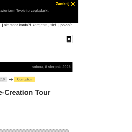
Zamknij
wieniami Twojej przeglądarki.
ę
| nie masz konta?!
zarejestruj się!
|
po co?
sobota, 8 sierpnia 2026
2010
Corruption
e-Creation Tour