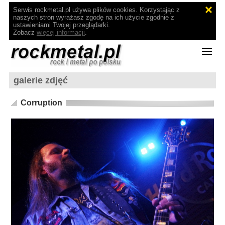
Serwis rockmetal.pl używa plików cookies. Korzystając z
naszych stron wyrażasz zgodę na ich użycie zgodnie z
ustawieniami Twojej przeglądarki.
Zobacz
więcej informacji
.
galerie zdjęć
Corruption