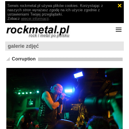
Serwis rockmetal.pl używa plików cookies. Korzystając z
naszych stron wyrażasz zgodę na ich użycie zgodnie z
ustawieniami Twojej przeglądarki.
Zobacz
więcej informacji
.
galerie zdjęć
Corruption