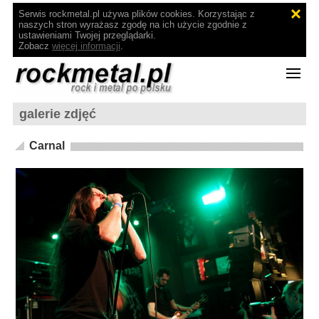
Serwis rockmetal.pl używa plików cookies. Korzystając z
naszych stron wyrażasz zgodę na ich użycie zgodnie z
ustawieniami Twojej przeglądarki.
Zobacz
więcej informacji
.
galerie zdjęć
Carnal