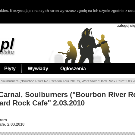
kies. Korzystając z naszych stron wyrażasz zgodę na ich użycie zgodnie z usta
zaloguj si
Płyty
Wywiady
Ogłoszenia
l, Soulburners ("Bourbon River Re-Creation Tour 2010"), Warszawa "Hard Rock Cafe" 2.03.
 Carnal, Soulburners ("Bourbon River R
ard Rock Cafe" 2.03.2010
ners
fe, 2.03.2010