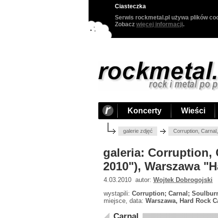
Ciasteczka
Serwis rockmetal.pl używa plików coo
Zobacz
więcej informacji
.
Koncerty
Wieści
galerie zdjęć
Corruption, Carna
galeria: Corruption,
2010"), Warszawa "H
4.03.2010 autor:
Wojtek Dobrogojski
wystąpili:
Corruption; Carnal; Soulbur
miejsce, data:
Warszawa, Hard Rock Ca
Carnal