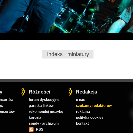
indeks - miniatury
y
Różności
Redakcja
oncertów
forum dyskusyjne
o nas
ęć
garstka linków
szukamy redaktorów
koncertów
rekomenduj muzykę
reklama
korozja
polityka cookies
sondy - archiwum
kontakt
RSS