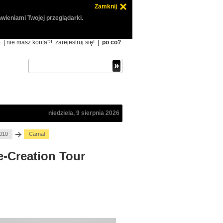
Zamknij
wieniami Twojej przeglądarki.
ę
| nie masz konta?!
zarejestruj się!
|
po co?
niedziela, 9 sierpnia 2026
2010
Carnal
e-Creation Tour