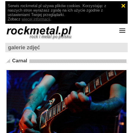
Serwis rockmetal.pl używa plików cookies. Korzystając z
naszych stron wyrażasz zgodę na ich użycie zgodnie z
ustawieniami Twojej przeglądarki.
Zobacz
więcej informacji
.
galerie zdjęć
Carnal