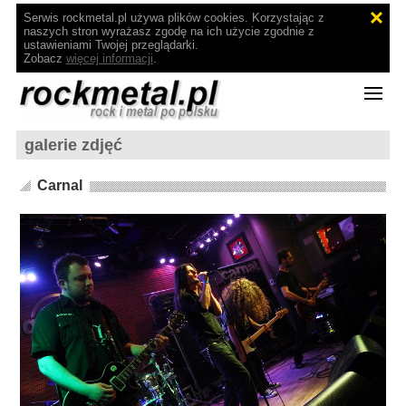
Serwis rockmetal.pl używa plików cookies. Korzystając z
naszych stron wyrażasz zgodę na ich użycie zgodnie z
ustawieniami Twojej przeglądarki.
Zobacz
więcej informacji
.
galerie zdjęć
Carnal