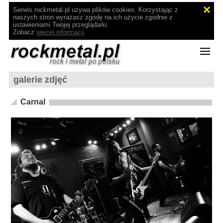
Serwis rockmetal.pl używa plików cookies. Korzystając z
naszych stron wyrażasz zgodę na ich użycie zgodnie z
ustawieniami Twojej przeglądarki.
Zobacz
więcej informacji
.
galerie zdjęć
Carnal