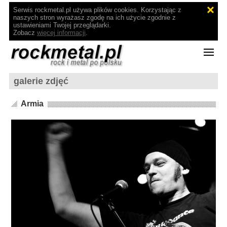
Serwis rockmetal.pl używa plików cookies. Korzystając z
naszych stron wyrażasz zgodę na ich użycie zgodnie z
ustawieniami Twojej przeglądarki.
Zobacz
więcej informacji
.
galerie zdjęć
Armia