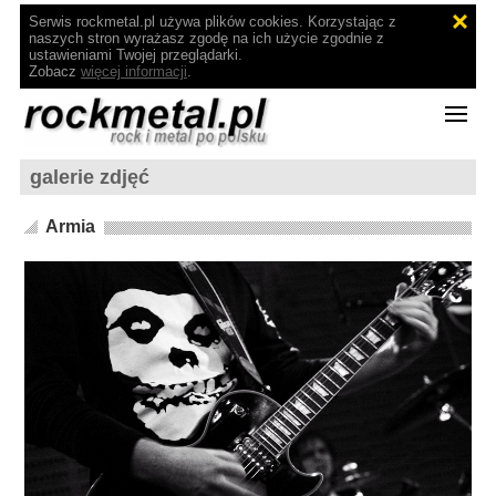
Serwis rockmetal.pl używa plików cookies. Korzystając z
naszych stron wyrażasz zgodę na ich użycie zgodnie z
ustawieniami Twojej przeglądarki.
Zobacz
więcej informacji
.
galerie zdjęć
Armia