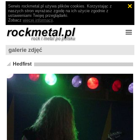
Serwis rockmetal.pl używa plików cookies. Korzystając z
naszych stron wyrażasz zgodę na ich użycie zgodnie z
ustawieniami Twojej przeglądarki.
Zobacz
więcej informacji
.
galerie zdjęć
Hedfirst